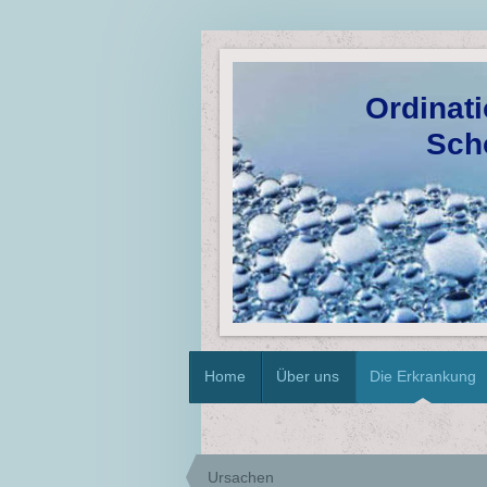
Ordinati
Schöne
dank 
Home
Über uns
Die Erkrankung
Ursachen